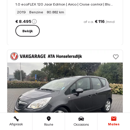
1.0 ecoFLEX 120 Jaar Edition | Airco | Cruise control | Bluetooth |
2019
Benzine
80.882 km
€ 8.495
€ 116
of v.a.
/mnd
Bekijk
Afspraak
Mailen
Route
Occasions