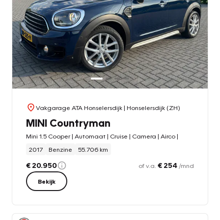
Vakgarage ATA Honselersdijk
| Honselersdijk (ZH)
MINI Countryman
Mini 1.5 Cooper | Automaat | Cruise | Camera | Airco |
2017
Benzine
55.706 km
€ 20.950
€ 254
of v.a.
/mnd
Bekijk