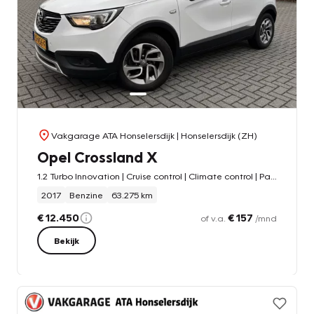
Vakgarage ATA Honselersdijk
| Honselersdijk (ZH)
Opel Crossland X
1.2 Turbo Innovation | Cruise control | Climate control | Panorama dak | Camera achter |
2017
Benzine
63.275 km
€ 12.450
€ 157
of v.a.
/mnd
Bekijk