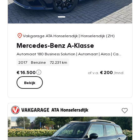
Vakgarage ATA Honselersdijk
| Honselersdijk (ZH)
Mercedes-Benz A-Klasse
Automaat 180 Business Solution | Automaat | Airco | Camera | Stoelverwarming |
2017
Benzine
72.231 km
€ 16.500
€ 200
of v.a.
/mnd
Bekijk