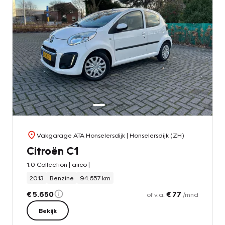
Vakgarage ATA Honselersdijk
| Honselersdijk (ZH)
Citroën C1
1.0 Collection | airco |
2013
Benzine
94.657 km
€ 5.650
€ 77
of v.a.
/mnd
Bekijk