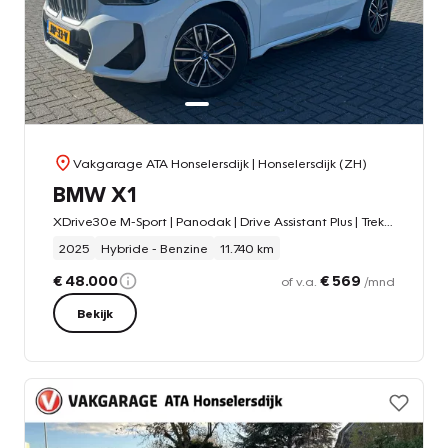
Vakgarage ATA Honselersdijk
| Honselersdijk (ZH)
BMW X1
XDrive30e M-Sport | Panodak | Drive Assistant Plus | Trekhaak |
2025
Hybride - Benzine
11.740 km
€ 48.000
€ 569
of v.a.
/mnd
Bekijk