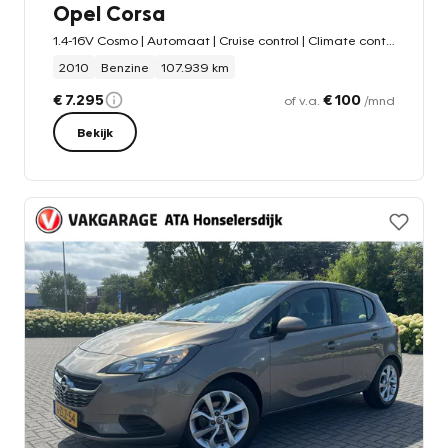
Opel Corsa
1.4-16V Cosmo | Automaat | Cruise control | Climate control |
2010
Benzine
107.939 km
€ 7.295
€ 100
of v.a.
/mnd
Bekijk