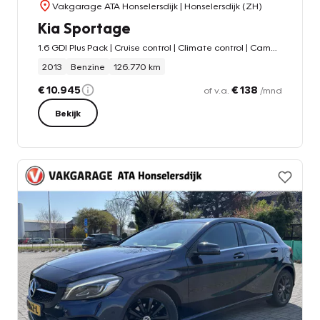
Vakgarage ATA Honselersdijk
| Honselersdijk (ZH)
Kia Sportage
1.6 GDI Plus Pack | Cruise control | Climate control | Camera achter |
2013
Benzine
126.770 km
€ 10.945
€ 138
of v.a.
/mnd
Bekijk