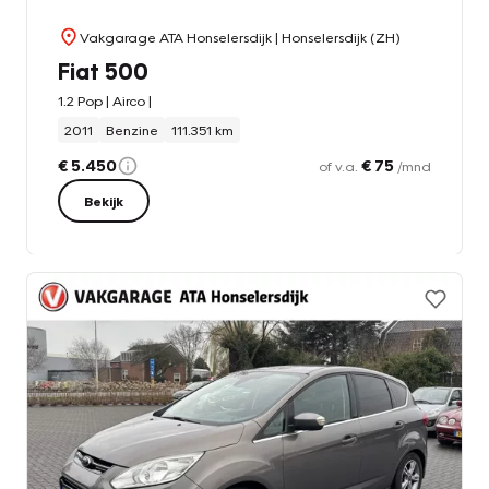
Vakgarage ATA Honselersdijk
| Honselersdijk (ZH)
Fiat 500
1.2 Pop | Airco |
2011
Benzine
111.351 km
€ 5.450
€ 75
of v.a.
/mnd
Bekijk