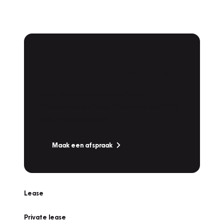
Plan een
Werkplaatsafspraak
Is uw auto toe aan Onderhoud,
Bandenwissel of een Vakantiecheck? Plan
online een afspraak!
Maak een afspraak
Lease
Private lease