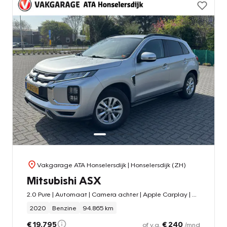
Vakgarage ATA Honselersdijk
| Honselersdijk (ZH)
Mitsubishi ASX
2.0 Pure | Automaat | Camera achter | Apple Carplay | Android auto | Cruise control |
2020
Benzine
94.865 km
€ 19.795
€ 240
of v.a.
/mnd