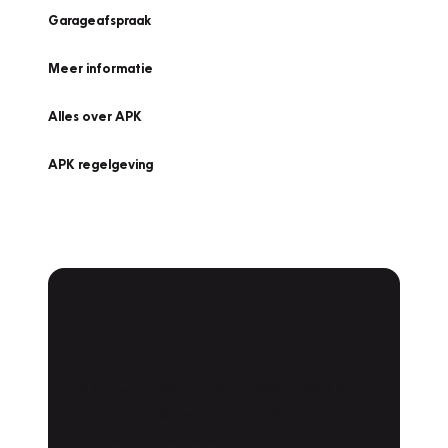
Garageafspraak
Meer informatie
Alles over APK
APK regelgeving
APK Keuring bij
Vakgarage!
Is het weer tijd voor de jaarlijkse APK? Ga
snel naar Vakgarage bij u in de buurt, en ga
zonder zorgen de weg op!