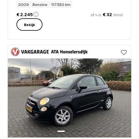
2009
Benzine
117.530 km
€ 2.245
€ 32
of v.a.
/mnd
Bekijk