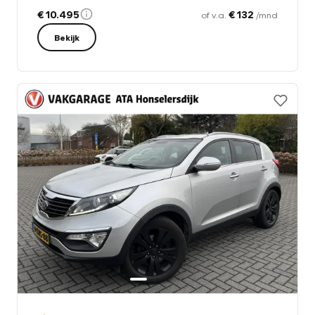
€ 10.495
€ 132
of v.a.
/mnd
Bekijk