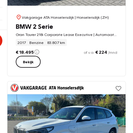
Vakgarage ATA Honselersdijk
| Honselersdijk (ZH)
BMW 2 Serie
Gran Tourer 218i Corporate Lease Executive | Automaat | Cruise control | Climate control | Camera |
2017
Benzine
83.807 km
€ 18.495
€ 224
of v.a.
/mnd
Bekijk