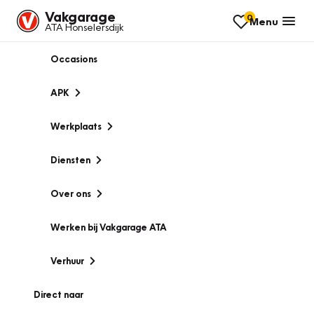
Vakgarage
0
Menu
ATA Honselersdijk
Occasions
APK
Werkplaats
Diensten
Over ons
Werken bij Vakgarage ATA
Verhuur
Direct naar