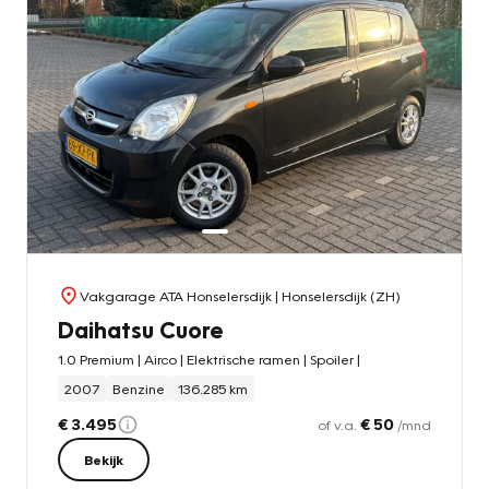
Vakgarage ATA Honselersdijk
| Honselersdijk (ZH)
Daihatsu Cuore
1.0 Premium | Airco | Elektrische ramen | Spoiler |
2007
Benzine
136.285 km
€ 3.495
€ 50
of v.a.
/mnd
Bekijk