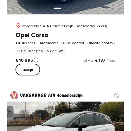
Vakgarage ATA Honselersdijk
| Honselersdijk (ZH)
Opel Corsa
1.4 Business+ | Automaat | Cruise control | Climate control |
2015
Benzine
50.271 km
€ 10.895
€ 137
of v.a.
/mnd
Bekijk