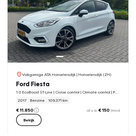
Vakgarage ATA Honselersdijk
| Honselersdijk (ZH)
Ford Fiesta
1.0 EcoBoost ST-Line | Cruise control | Climate control | Pano/schuif dak |
2017
Benzine
109.371 km
€ 11.850
€ 150
of v.a.
/mnd
Bekijk