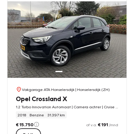
Vakgarage ATA Honselersdijk
| Honselersdijk (ZH)
Opel Crossland X
1.2 Turbo Innovation Automaat | Camera achter | Cruise control | Climate control | Apple carplay | Android auto |
2018
Benzine
31.397 km
€ 15.750
€ 191
of v.a.
/mnd