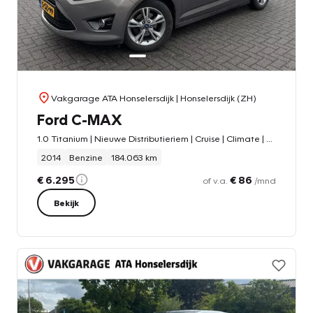
Vakgarage ATA Honselersdijk
| Honselersdijk (ZH)
Ford C-MAX
1.0 Titanium | Nieuwe Distributieriem | Cruise | Climate | Parkeersensoren |
2014
Benzine
184.063 km
€ 6.295
€ 86
of v.a.
/mnd
Bekijk