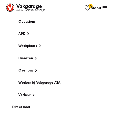
Vakgarage
0
Menu
ATA Honselersdijk
Occasions
APK
Werkplaats
Diensten
Over ons
Werken bij Vakgarage ATA
Verhuur
Direct naar