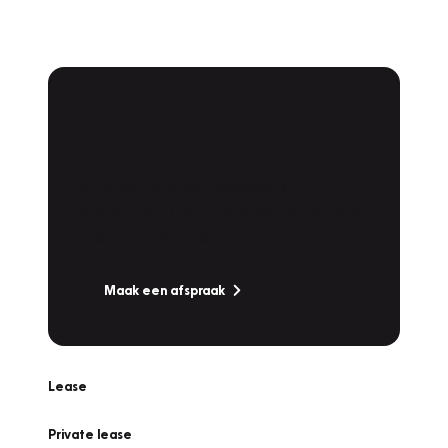
Plan een
Werkplaatsafspraak
Is uw auto toe aan Onderhoud,
Bandenwissel of een Vakantiecheck? Plan
online een afspraak!
Maak een afspraak
Lease
Private lease