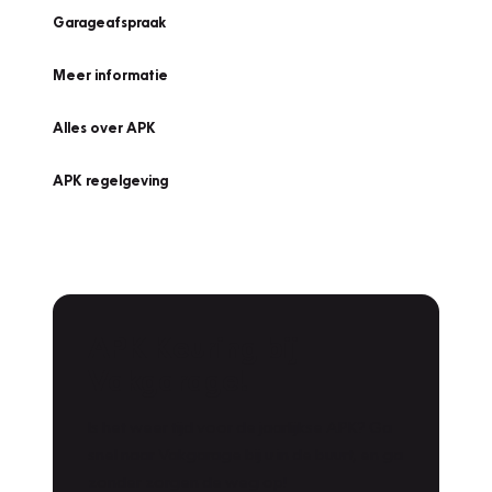
Garageafspraak
Meer informatie
Alles over APK
APK regelgeving
APK Keuring bij
Vakgarage!
Is het weer tijd voor de jaarlijkse APK? Ga
snel naar Vakgarage bij u in de buurt, en ga
zonder zorgen de weg op!