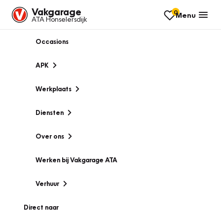
Vakgarage
0
Menu
ATA Honselersdijk
Occasions
APK
Werkplaats
Diensten
Over ons
Werken bij Vakgarage ATA
Verhuur
Direct naar