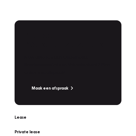
Plan een
Werkplaatsafspraak
Is uw auto toe aan Onderhoud,
Bandenwissel of een Vakantiecheck? Plan
online een afspraak!
Maak een afspraak
Lease
Private lease