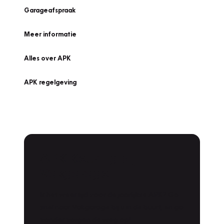
Garageafspraak
Meer informatie
Alles over APK
APK regelgeving
APK Keuring bij
Vakgarage!
Is het weer tijd voor de jaarlijkse APK? Ga
snel naar Vakgarage bij u in de buurt, en ga
zonder zorgen de weg op!