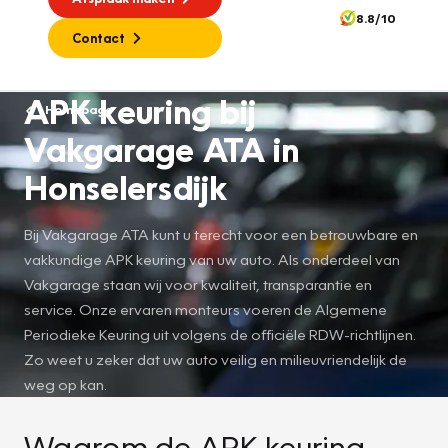
8.8/10
Contact
APK keuring bij
Homepage
Vakgarage ATA in
Honselersdijk
Bij Vakgarage ATA kunt u terecht voor een betrouwbare en
vakkundige APK keuring van uw auto. Als onderdeel van
Vakgarage staan wij voor kwaliteit, transparantie en
service. Onze ervaren monteurs voeren de Algemene
Periodieke Keuring uit volgens de officiële RDW-richtlijnen.
Zo weet u zeker dat uw auto veilig en milieuvriendelijk de
weg op kan.
Waarom de APK keuring