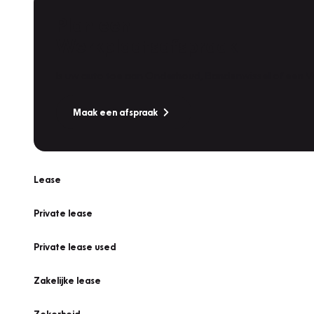
Plan een
Werkplaatsafspraak
Is uw auto toe aan Onderhoud, Bandenwissel of een Va
Maak een afspraak
Lease
Private lease
Private lease used
Zakelijke lease