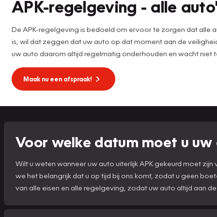
APK-regelgeving - alle auto'
De APK-regelgeving is bedoeld om ervoor te zorgen dat alle au
is, wil dat zeggen dat uw auto op dat moment aan de veilighei
uw auto daarom altijd regelmatig onderhouden en wacht niet 
Maak nu een afspraak!
Voor welke datum moet u uw 
Wilt u weten wanneer uw auto uiterlijk APK gekeurd moet zij
we het belangrijk dat u op tijd bij ons komt, zodat u geen boe
van alle eisen en alle regelgeving, zodat uw auto altijd aan de