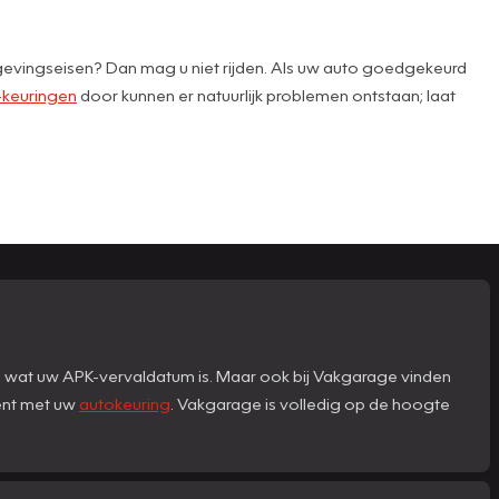
lgevingseisen? Dan mag u niet rijden. Als uw auto goedgekeurd
keuringen
door kunnen er natuurlijk problemen ontstaan; laat
n wat uw APK-vervaldatum is. Maar ook bij Vakgarage vinden
bent met uw
autokeuring
. Vakgarage is volledig op de hoogte