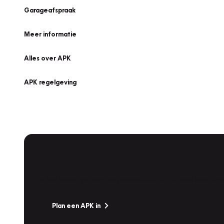
Garageafspraak
Meer informatie
Alles over APK
APK regelgeving
APK Keuring bij Vakgarage!
Is het weer tijd voor de jaarlijkse APK? Ga snel naar V
Plan een APK in