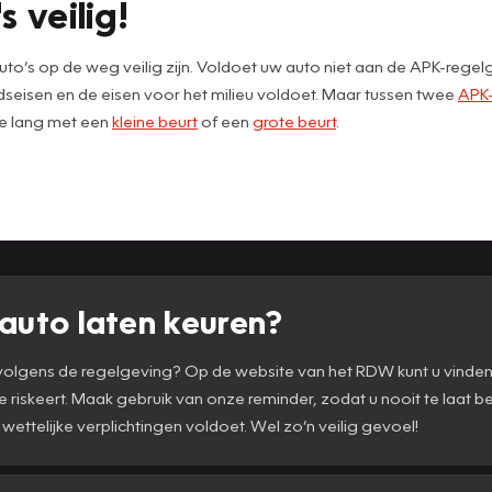
s veilig!
to’s op de weg veilig zijn. Voldoet uw auto niet aan de APK-rege
dseisen en de eisen voor het milieu voldoet. Maar tussen twee
APK-
te lang met een
kleine beurt
of een
grote beurt
.
auto laten keuren?
n volgens de regelgeving? Op de website van het RDW kunt u vinde
te riskeert. Maak gebruik van onze reminder, zodat u nooit te laat 
 wettelijke verplichtingen voldoet. Wel zo’n veilig gevoel!