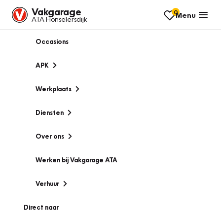
Vakgarage
0
Menu
ATA Honselersdijk
Occasions
APK
Werkplaats
Diensten
Over ons
Werken bij Vakgarage ATA
Verhuur
Direct naar