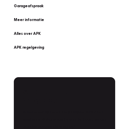
Garageafspraak
Meer informatie
Alles over APK
APK regelgeving
APK Keuring bij
Vakgarage!
Is het weer tijd voor de jaarlijkse APK? Ga
snel naar Vakgarage bij u in de buurt, en ga
zonder zorgen de weg op!