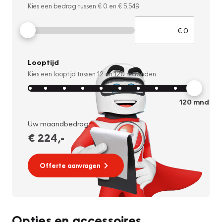
Kies een bedrag tussen
€ 0
en
€ 5.549
Looptijd
Kies een looptijd tussen
12
en
120
maanden
120
mnd
Uw maandbedrag:
€ 224
,-
Offerte aanvragen
Opties en accessoires