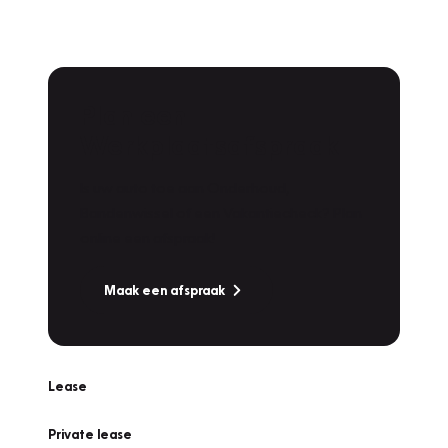
Plan een
Werkplaatsafspraak
Is uw auto toe aan Onderhoud,
Bandenwissel of een Vakantiecheck? Plan
online een afspraak!
Maak een afspraak
Lease
Private lease