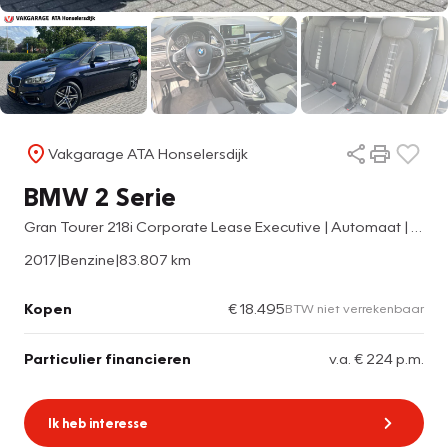
Vakgarage ATA Honselersdijk
BMW 2 Serie
Gran Tourer 218i Corporate Lease Executive | Automaat | Cruise control | Climate control | Camera |
2017
|
Benzine
|
83.807 km
Kopen
€ 18.495
BTW niet verrekenbaar
Particulier financieren
v.a. € 224 p.m.
Ik heb interesse