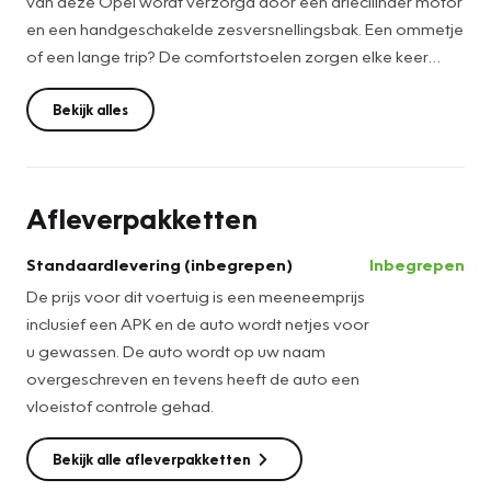
van deze Opel wordt verzorgd door een driecilinder motor
en een handgeschakelde zesversnellingsbak. Een ommetje
of een lange trip? De comfortstoelen zorgen elke keer
voor een goede zithouding! Bij de uitrusting van deze auto
horen onder meer 16 inch lichtmetalen velgen, LED-
Bekijk alles
dagrijverlichting, extra getint glas, in delen neerklapbare
achterbank en snelheidsafhankelijke stuurbekrachtiging.
Afleverpakketten
Zelfs een kleine aanrijding kan flinke kosten veroorzaken.
Gelukkig laat de achteruitrijcamera precies zien wat er zich
Standaardlevering (inbegrepen)
Inbegrepen
achter de auto bevindt en geeft een
De prijs voor dit voertuig is een meeneemprijs
waarschuwingssignaal. Bij deze auto is uw smartphone een
inclusief een APK en de auto wordt netjes voor
geavanceerde afstandsbediening. Remote services
u gewassen. De auto wordt op uw naam
brengen u overal in contact met uw auto. Nooit meer de
overgeschreven en tevens heeft de auto een
weg kwijt: daarvoor zorgt het onboard navigatiesysteem.
vloeistof controle gehad.
Automatische airconditioning verwarmt of koelt het
interieur met een druk op de knop. Het stuur van deze auto
Bekijk alle afleverpakketten
heeft uiteenlopende functies. Ook om het geluid te