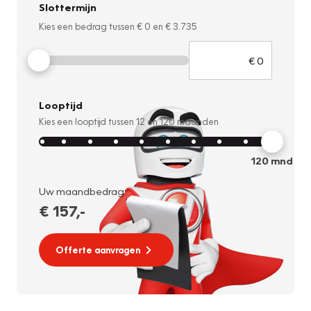
Slottermijn
Kies een bedrag tussen
€ 0
en
€ 3.735
Looptijd
Kies een looptijd tussen
12
en
120
maanden
120
mnd
Uw maandbedrag:
€ 157
,-
Offerte aanvragen