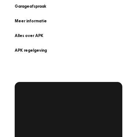
Garageafspraak
Meer informatie
Alles over APK
APK regelgeving
APK Keuring bij
Vakgarage!
Is het weer tijd voor de jaarlijkse APK? Ga
snel naar Vakgarage bij u in de buurt, en ga
zonder zorgen de weg op!