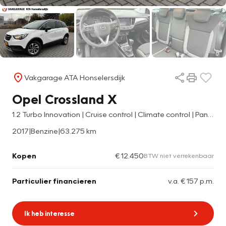
Vakgarage ATA Honselersdijk
Opel Crossland X
1.2 Turbo Innovation | Cruise control | Climate control | Panorama dak | Camera achter |
2017
|
Benzine
|
63.275 km
Kopen
€ 12.450
BTW niet verrekenbaar
Particulier financieren
v.a. € 157 p.m.
Ik heb interesse