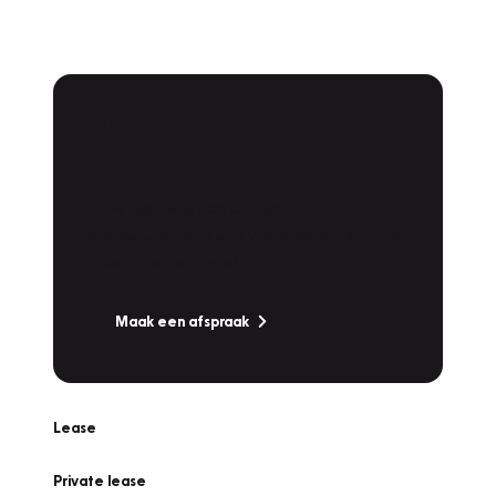
Plan een
Werkplaatsafspraak
Is uw auto toe aan Onderhoud,
Bandenwissel of een Vakantiecheck? Plan
online een afspraak!
Maak een afspraak
Lease
Private lease