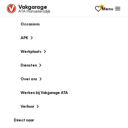
Vakgarage
0
Menu
ATA Honselersdijk
Occasions
APK
Werkplaats
Diensten
Over ons
Werken bij Vakgarage ATA
Verhuur
Direct naar