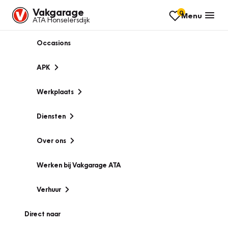
Vakgarage
0
Menu
ATA Honselersdijk
Occasions
APK
Werkplaats
Diensten
Over ons
Werken bij Vakgarage ATA
Verhuur
Direct naar