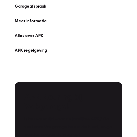
Garageafspraak
Meer informatie
Alles over APK
APK regelgeving
APK Keuring bij
Vakgarage!
Is het weer tijd voor de jaarlijkse APK? Ga
snel naar Vakgarage bij u in de buurt, en ga
zonder zorgen de weg op!