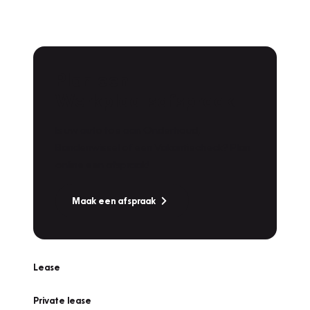
Plan een
Werkplaatsafspraak
Is uw auto toe aan Onderhoud,
Bandenwissel of een Vakantiecheck? Plan
online een afspraak!
Maak een afspraak
Lease
Private lease