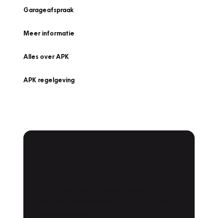
Garageafspraak
Meer informatie
Alles over APK
APK regelgeving
APK Keuring bij
Vakgarage!
Is het weer tijd voor de jaarlijkse APK? Ga
snel naar Vakgarage bij u in de buurt, en ga
zonder zorgen de weg op!