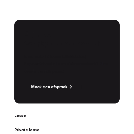
Plan een
Werkplaatsafspraak
Is uw auto toe aan Onderhoud,
Bandenwissel of een Vakantiecheck? Plan
online een afspraak!
Maak een afspraak
Lease
Private lease