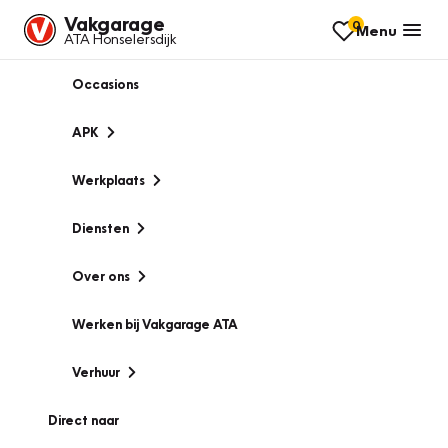
Vakgarage
0
Menu
ATA Honselersdijk
Occasions
APK
Werkplaats
Diensten
Over ons
Werken bij Vakgarage ATA
Verhuur
Direct naar