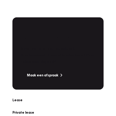
Plan een
Werkplaatsafspraak
Is uw auto toe aan Onderhoud,
Bandenwissel of een Vakantiecheck? Plan
online een afspraak!
Maak een afspraak
Lease
Private lease