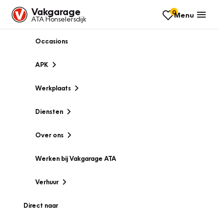
Vakgarage
0
Menu
ATA Honselersdijk
Occasions
APK
Werkplaats
Diensten
Over ons
Werken bij Vakgarage ATA
Verhuur
Direct naar