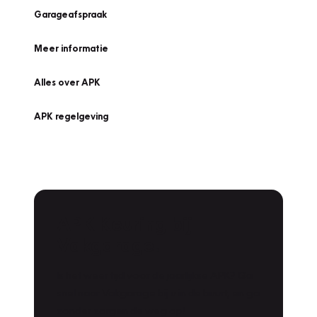
Garageafspraak
Meer informatie
Alles over APK
APK regelgeving
APK Keuring bij
Vakgarage!
Is het weer tijd voor de jaarlijkse APK? Ga
snel naar Vakgarage bij u in de buurt, en ga
zonder zorgen de weg op!