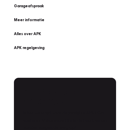
Garageafspraak
Meer informatie
Alles over APK
APK regelgeving
APK Keuring bij
Vakgarage!
Is het weer tijd voor de jaarlijkse APK? Ga
snel naar Vakgarage bij u in de buurt, en ga
zonder zorgen de weg op!