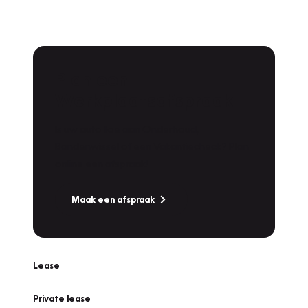
Plan een
Werkplaatsafspraak
Is uw auto toe aan Onderhoud,
Bandenwissel of een Vakantiecheck? Plan
online een afspraak!
Maak een afspraak
Lease
Private lease