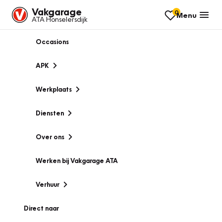
Vakgarage
0
Menu
ATA Honselersdijk
Occasions
APK
Werkplaats
Diensten
Over ons
Werken bij Vakgarage ATA
Verhuur
Direct naar