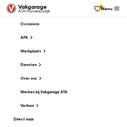
Vakgarage
0
Menu
ATA Honselersdijk
Occasions
APK
Werkplaats
Diensten
Over ons
Werken bij Vakgarage ATA
Verhuur
Direct naar