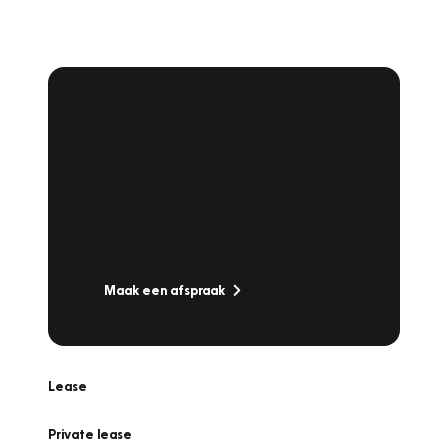
Plan een
Werkplaatsafspraak
Is uw auto toe aan Onderhoud,
Bandenwissel of een Vakantiecheck? Plan
online een afspraak!
Maak een afspraak
Lease
Private lease