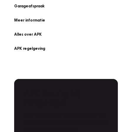
Garageafspraak
Meer informatie
Alles over APK
APK regelgeving
APK Keuring bij
Vakgarage!
Is het weer tijd voor de jaarlijkse APK? Ga
snel naar Vakgarage bij u in de buurt, en ga
zonder zorgen de weg op!