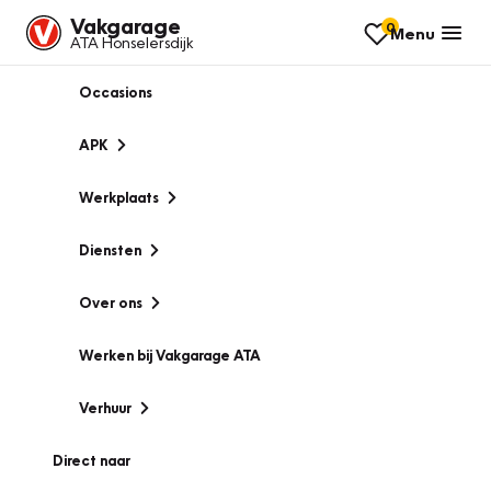
Vakgarage
0
Menu
ATA Honselersdijk
Occasions
APK
Werkplaats
Diensten
Over ons
Werken bij Vakgarage ATA
Verhuur
Direct naar