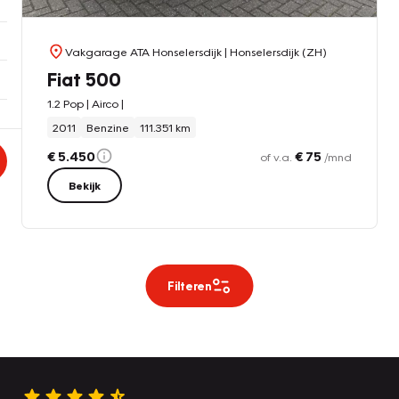
Vakgarage ATA Honselersdijk
| Honselersdijk (ZH)
Fiat 500
1.2 Pop | Airco |
2011
Benzine
111.351 km
€ 5.450
€ 75
of v.a.
/mnd
Bekijk
Filteren