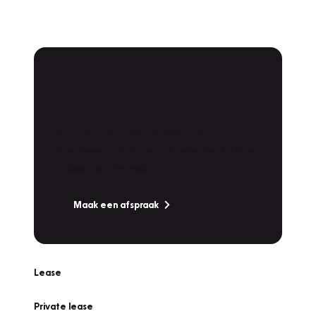
Plan een
Werkplaatsafspraak
Is uw auto toe aan Onderhoud,
Bandenwissel of een Vakantiecheck? Plan
online een afspraak!
Maak een afspraak
Lease
Private lease