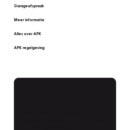
Garageafspraak
Meer informatie
Alles over APK
APK regelgeving
APK Keuring bij
Vakgarage!
Is het weer tijd voor de jaarlijkse APK? Ga
snel naar Vakgarage bij u in de buurt, en ga
zonder zorgen de weg op!